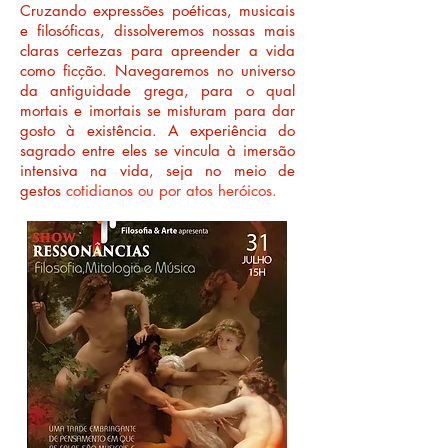
Cruzando expressões poéticas, musicais
e filosóficas, dissolveremos nossas mais
claras certezas para apreender a vida
como ficção. Navegaremos no universo
da antiguidade grega, para o qual
mortais e imortais se misturam para dar
gosto à existência. A experiência do
sagrado entre eles se vincula à imersão
intensiva na vida, seja no meio de
gestos
cotidianos ou por atos heróicos.