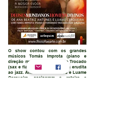
O show contou com os grandes
músicos Tomás Improta (piano e
direção musical) e Fernando Trocado
(sax e flauta), indo da música erudita
ao jazz. Ana Beatriz Antunes e Luame
Cerqueira, assinaram o roteiro e
fizeram intervenções poético-
filosóficas, explorando novas
sensações.
Voltar