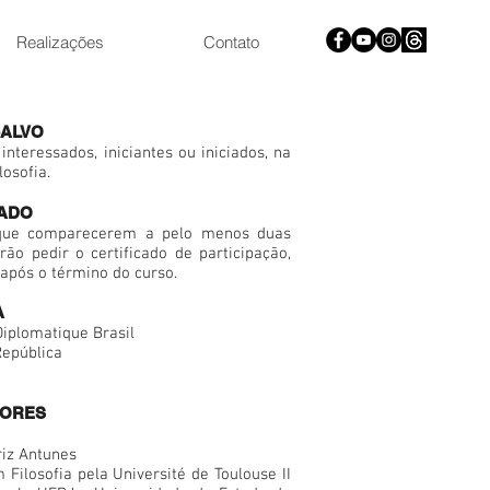
Realizações
Contato
-ALVO
interessados, iniciantes ou iniciados, na
losofia.
CADO
que comparecerem a pelo menos duas
rão pedir o certificado de participação,
 após o término do curso.
A
iplomatique Brasil
epública
SORES
riz Antunes
 Filosofia pela Université de Toulouse II