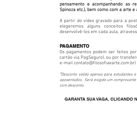
pensamento e acompanhando as ress
Spinoza etc.), bem como com a arte e 
A partir do vídeo gravado para a post
elegeremos alguns conceitos filosó
desenvolvê-los em cada aula, atravessa
PAGAMENTO
Os pagamentos podem ser feitos por 
cartão via PagSeguro), ou por transfer
e-mail
contato@filosofiaearte.com.br
)
*
Desconto válido apenas para estudantes e
aposentados. Será exigido um comprovante a
com desconto.
GARANTA SUA VAGA, CLICANDO