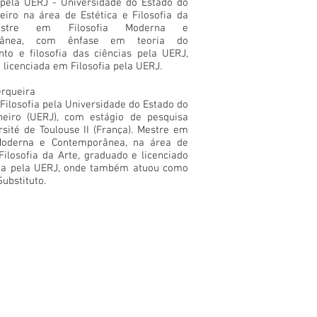
 pela UERJ - Universidade do Estado do
eiro na área de Estética e Filosofia da
estre em Filosofia Moderna e
rânea, com ênfase em teoria do
to e filosofia das ciências pela UERJ,
 licenciada em Filosofia pela UERJ.
erqueira
Filosofia pela Universidade do Estado do
neiro (UERJ), com estágio de pesquisa
rsité de Toulouse II (França). Mestre em
 Moderna e Contemporânea, na área de
 Filosofia da Arte, graduado e licenciado
fia pela UERJ, onde também atuou como
ubstituto.