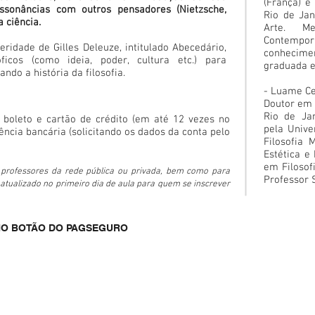
(França) e
onâncias com outros pensadores (Nietzsche,
Rio de Jan
a ciência.
Arte. M
Contempo
eridade de Gilles Deleuze, intitulado Abecedário,
conhecimen
ficos (como ideia, poder, cultura etc.) para
graduada e
ndo a história da filosofia.
- Luame C
Doutor em 
Rio de Ja
boleto e cartão de crédito (em até 12 vezes no
pela Unive
ência bancária (solicitando os dados da conta pelo
Filosofia
Estética e
em Filoso
 professores da rede pública ou privada, bem como para
Professor S
tualizado no primeiro dia de aula para quem se inscrever
 NO BOTÃO DO PAGSEGURO