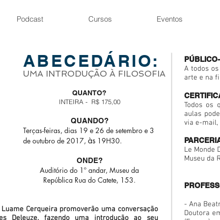
Podcast
Cursos
Eventos
ABECEDÁRIO:
PÚBLICO
A todos os 
UMA INTRODUÇÃO À FILOSOFIA
arte e na fi
QUANTO?
CERTIFI
INTEIRA - R$ 175,00
Todos os 
aulas pode
QUANDO?
via e-mail,
Terças-feiras, dias 19 e 2
6 de setembro
e 3
às
de outubro de 2017,
19H30.
PARCERI
Le Monde D
Museu da R
ONDE?
Auditório do 1º andar, Museu da
República
Rua do Catete, 153.
PROFES
- Ana Beat
 e Luame Cerqueira promoverão uma conversação
Doutora em
les Deleuze, fazendo uma introdução ao seu